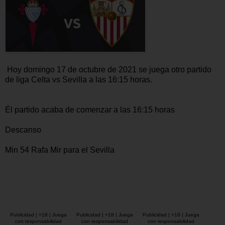
Hoy domingo 17 de octubre de 2021 se juega otro partido
de liga Celta vs Sevilla a las 16:15 horas.
Él partido acaba de comenzar a las 16:15 horas
Descanso
Min 54 Rafa Mir para el Sevilla
Publicidad | +18 | Juega
Publicidad | +18 | Juega
Publicidad | +18 | Juega
con responsabilidad
con responsabilidad
con responsabilidad