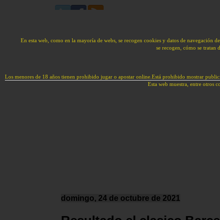
el forero jrvm y todo
En esta web, como en la mayoría de webs, se recogen cookies y datos de navegación de q
se recogen, cómo se tratan 
Los menores de 18 años tienen prohibido jugar o apostar online.
Está prohibido mostrar public
Esta web muestra, entre otros c
BONOS GRATIS
BONOS DE
SIN DEPÓSITO
BIENVENIDA
Los bonos de bienvenida h
JUEGA CON RESPONSABILIDAD
domingo, 24 de octubre de 2021