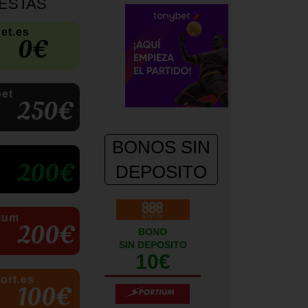
ESTAS
et.es
0€
et
250€
BONOS SIN
200€
DEPOSITO
ium
200€
BONO
SIN DEPOSITO
10€
ort.es
100€