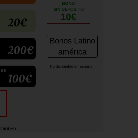
BONO
SIN DEPOSITO
10€
20€
Bonos Latino
200€
américa
No disponible en España
 es
100€
BILIDAD