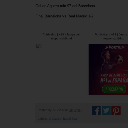
Gol de Aguero min 97 del Barcelona
Final Barcelona vs Real Madrid 1-2
Publicidad | +18 | Juega con
Publicidad | +18 | Juega
responsabilidad
responsabilidad
Posted by
JRVM
a las
16:00:00
Labels:
el clasico
,
futbol
,
liga