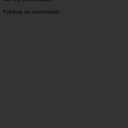
Publicar un comentario