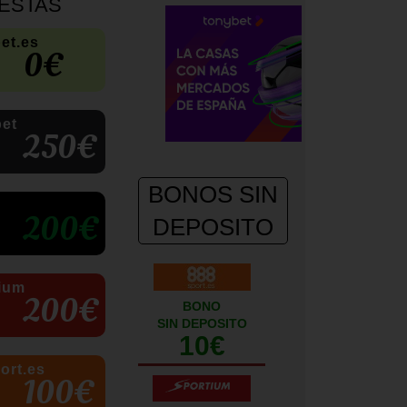
ESTAS
et.es
0€
et
250€
BONOS SIN
200€
DEPOSITO
ium
200€
BONO
SIN DEPOSITO
10€
ort.es
100€