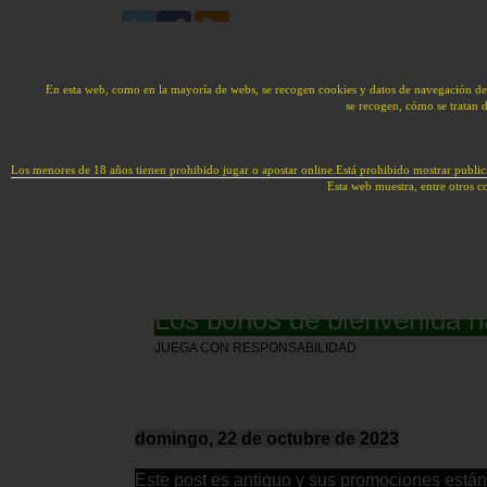
el forero jrvm y todo
En esta web, como en la mayoría de webs, se recogen cookies y datos de navegación de q
se recogen, cómo se tratan 
Los menores de 18 años tienen prohibido jugar o apostar online.
Está prohibido mostrar public
Esta web muestra, entre otros c
BONOS GRATIS
BONOS DE
SIN DEPÓSITO
BIENVENIDA
Los bonos de bienvenida h
JUEGA CON RESPONSABILIDAD
domingo, 22 de octubre de 2023
Este post es antiguo y sus promociones está