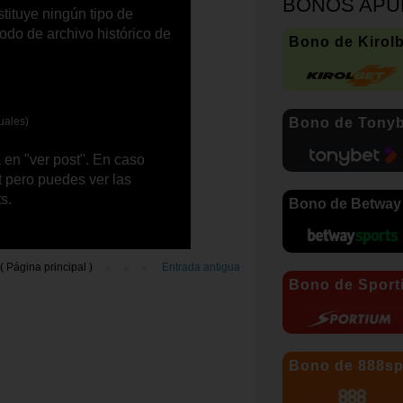
BONOS APU
tituye ningún tipo de
odo de archivo histórico de
Bono de Kirolb
uales)
Bono de Tonyb
a en "ver post". En caso
t pero puedes ver las
s.
Bono de Betway
( Página principal )
Entrada antigua
Bono de Sport
Bono de 888sp