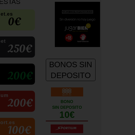
ESTAS
et.es
0€
et
250€
BONOS SIN
200€
DEPOSITO
ium
200€
BONO
SIN DEPOSITO
10€
ort.es
100€