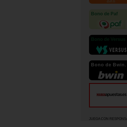
Bono de Paf
Bono de Versus
Bono de Bwin.
JUEGA CON RESPONSA