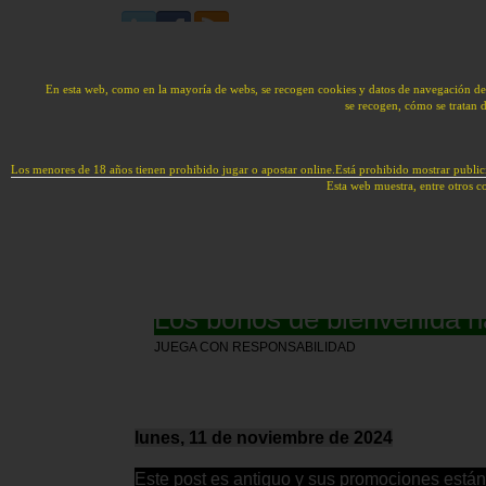
el forero jrvm y todo
En esta web, como en la mayoría de webs, se recogen cookies y datos de navegación de q
se recogen, cómo se tratan 
Los menores de 18 años tienen prohibido jugar o apostar online.
Está prohibido mostrar public
Esta web muestra, entre otros c
BONOS GRATIS
BONOS DE
SIN DEPÓSITO
BIENVENIDA
Los bonos de bienvenida h
JUEGA CON RESPONSABILIDAD
lunes, 11 de noviembre de 2024
Este post es antiguo y sus promociones está