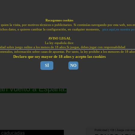
Recogemos cookies
s los bonos de deportes
uien la visita, por motivos técnicos o publicitarios. Si continúas navegando por esta web, nos e
dichos datos, o quieres cambiar la configuración, en cualquier momento,
pica aquí,en nuestra pol
AVISO LEGAL
La ley española dice:
idad sobre juego online a los menos de 18 años.
Si juegas, debes jugar con responsabilidad
F1
ontenidos, información sobre casas de apuestas. Por tanto, la ley prohibe a los menores de 18 año
CONCURSOS Y
MOTOGP
BONOS
Declaro que soy mayor de 18 años y acepto las cookies
PORRAS
SUPERBIKE
julio 2026
SÍ
NO
an vuelto a España.
Publicidad | +18 | Juega con res
n caducadas