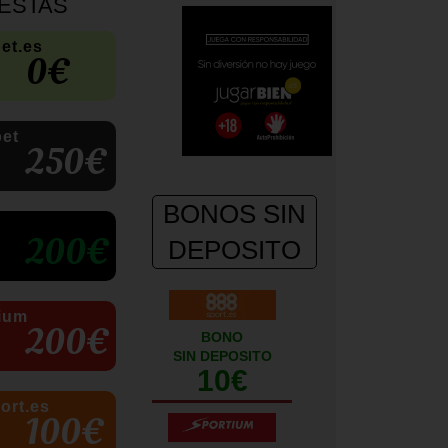
ESTAS
et.es
0€
et
250€
BONOS SIN
200€
DEPOSITO
ium
200€
BONO
SIN DEPOSITO
10€
ort.es
100€