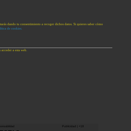
starás dando tu consentimiento a recoger dichos datos. Si quieres saber cómo
ítica de cookies.
s acceder a esta web.
BLOGS DE
APUESTAS
Publicidad | +18
ponsabilidad