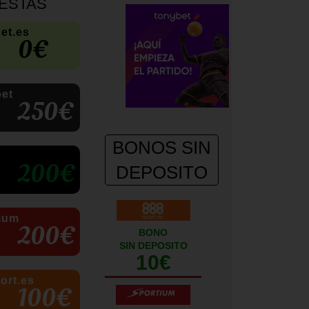
ESTAS
et.es
0€
et
250€
BONOS SIN
200€
DEPOSITO
ium
200€
BONO
SIN DEPOSITO
10€
ort.es
100€