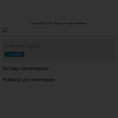
Publicidad | +18 | Juega con responsabilidad
JRVM
a las
13:31:00
Compartir
No hay comentarios:
Publicar un comentario