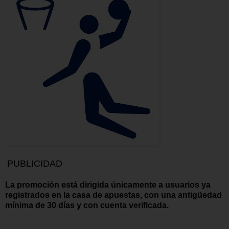
PUBLICIDAD
La promoción está dirigida únicamente a usuarios ya
registrados en la casa de apuestas, con una antigüedad
mínima de 30 días y con cuenta verificada.