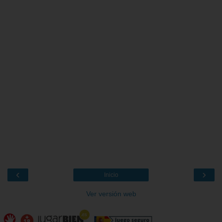
‹
›
Inicio
Ver versión web