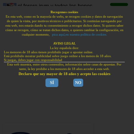
el forero jrvm y todos los bonos
de deportes
Recogemos cookies
En esta web, como en la mayoría de webs, se recogen cookies y datos de navegación
de quien la visita, por motivos técnicos o publicitarios. Si continúas navegando por
BONOS BIENVENIDA HAN VUELTO A ESPAÑA.
esta web, nos estarás dando tu consentimiento a recoger dichos datos. Si quieres saber
PUBLI | JUEGA CON RESPONSABILIDAD | +18
cómo se recogen, cómo se tratan dichos datos, o quieres cambiar la configuración, en
cualquier momento,
pica aquí,en nuestra política de cookies.
Bonos sin depósito
sportium: 200€
tonybet: 100€
AVISO LEGAL
La ley española dice:
freebet
Los menores de 18 años tienen prohibido jugar o apostar online.
Bonos de bienvenida
Está prohibido mostrar publicidad sobre juego online a los menos de 18 años.
KIROLBET: bono
888sport:
Si juegas, debes jugar con responsabilidad
Esta web muestra, entre otros contenidos, información sobre casas de apuestas. Por
100€
bono 100€
tanto, la ley prohibe a los menores de 18 años acceder a esta web.
Bonos julio 2026
Declaro que soy mayor de 18 años y acepto las cookies
Bonos julio 2026
SÍ
NO
martes, 29 de abril de 2025
F1 | MotoGP | SBK
888sport promo Euroliga 2-5-
2025
Concursos | Porras