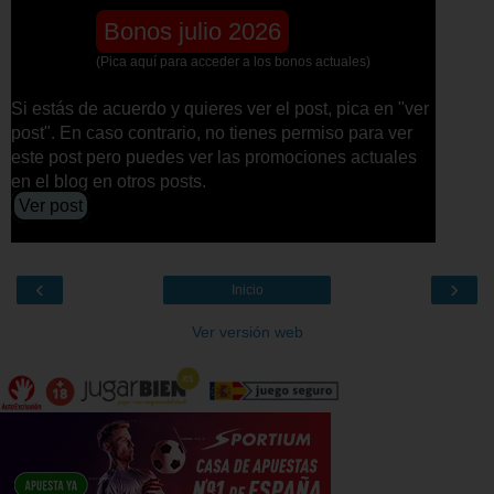
Bonos julio 2026
(Pica aquí para acceder a los bonos actuales)
Si estás de acuerdo y quieres ver el post, pica en "ver
post". En caso contrario, no tienes permiso para ver
este post pero puedes ver las promociones actuales
en el blog en otros posts.
Ver post
‹
›
Inicio
Ver versión web