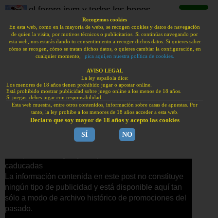
el forero jrvm y todos los bonos
de deportes
Recogemos cookies
En esta web, como en la mayoría de webs, se recogen cookies y datos de navegación
de quien la visita, por motivos técnicos o publicitarios. Si continúas navegando por
BONOS BIENVENIDA HAN VUELTO A ESPAÑA.
esta web, nos estarás dando tu consentimiento a recoger dichos datos. Si quieres saber
PUBLI | JUEGA CON RESPONSABILIDAD | +18
cómo se recogen, cómo se tratan dichos datos, o quieres cambiar la configuración, en
cualquier momento,
pica aquí,en nuestra política de cookies.
Bonos sin depósito
sportium: 200€
tonybet: 100€
AVISO LEGAL
La ley española dice:
freebet
Los menores de 18 años tienen prohibido jugar o apostar online.
Bonos de bienvenida
Está prohibido mostrar publicidad sobre juego online a los menos de 18 años.
KIROLBET: bono
888sport:
Si juegas, debes jugar con responsabilidad
Esta web muestra, entre otros contenidos, información sobre casas de apuestas. Por
100€
bono 100€
tanto, la ley prohibe a los menores de 18 años acceder a esta web.
Bonos julio 2026
Declaro que soy mayor de 18 años y acepto las cookies
Bonos julio 2026
SÍ
NO
martes, 8 de abril de 2025
F1 | MotoGP | SBK
Este post es antiguo y sus promociones están
caducadas
La información contenida en este post no constituye
Concursos | Porras
ningún tipo de publicidad y está disponible aquí tan
sólo a modo de archivo histórico de promociones del
pasado.