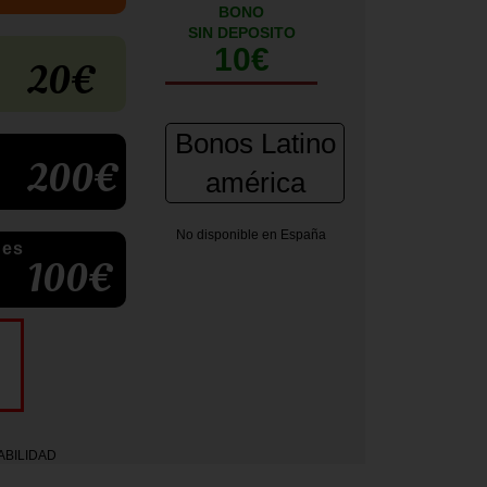
BONO
SIN DEPOSITO
10€
20€
Bonos Latino
200€
américa
No disponible en España
 es
100€
BILIDAD