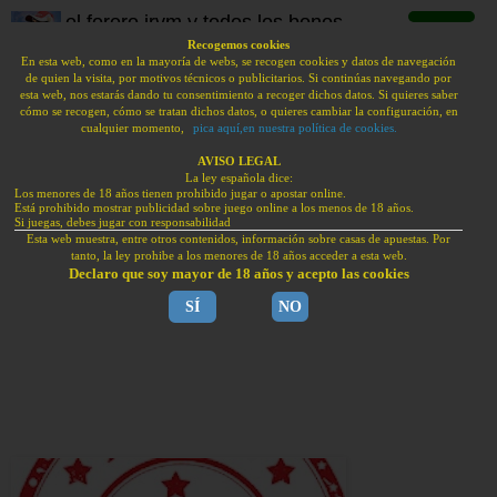
el forero jrvm y todos los bonos
de deportes
Recogemos cookies
En esta web, como en la mayoría de webs, se recogen cookies y datos de navegación
de quien la visita, por motivos técnicos o publicitarios. Si continúas navegando por
BONOS BIENVENIDA HAN VUELTO A ESPAÑA.
esta web, nos estarás dando tu consentimiento a recoger dichos datos. Si quieres saber
PUBLI | JUEGA CON RESPONSABILIDAD | +18
cómo se recogen, cómo se tratan dichos datos, o quieres cambiar la configuración, en
cualquier momento,
pica aquí,en nuestra política de cookies.
Bonos sin depósito
sportium: 200€
tonybet: 100€
AVISO LEGAL
La ley española dice:
freebet
Los menores de 18 años tienen prohibido jugar o apostar online.
Bonos de bienvenida
Está prohibido mostrar publicidad sobre juego online a los menos de 18 años.
KIROLBET: bono
888sport:
Si juegas, debes jugar con responsabilidad
Esta web muestra, entre otros contenidos, información sobre casas de apuestas. Por
100€
bono 100€
tanto, la ley prohibe a los menores de 18 años acceder a esta web.
Bonos julio 2026
Declaro que soy mayor de 18 años y acepto las cookies
Bonos julio 2026
SÍ
NO
lunes, 30 de junio de 2025
F1 | MotoGP | SBK
888sport promo multideporte
6-7-2025
Concursos | Porras