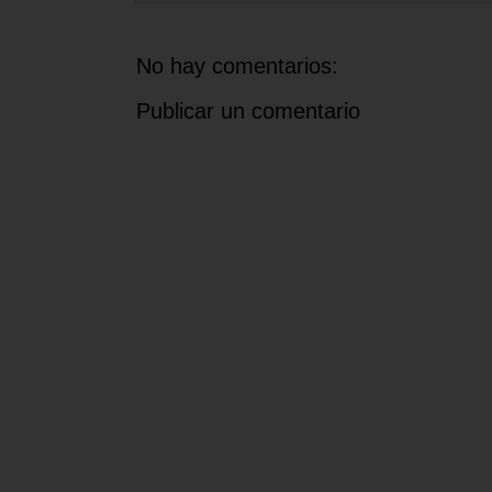
No hay comentarios:
Publicar un comentario