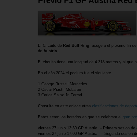
Previo F1 GP Austria Red 
El Circuito de
Red Bull Ring
acogera el proximo fin d
de
Austria
.
El circuito tiene una longitud de 4.318 metros y al que 
En el año 2024 el podium fue el siguiente
1 George Russell Mercedes
2 Oscar Piastri McLaren
3 Carlos Sainz Jr. Ferrari
Consulta en este enlace otras
clasificaciones de depor
Estos seran los horarios en que se celebrara el
gran pr
viernes 27 junio 13:30 GP Austria – Primera sesion de 
viernes 27 junio 17:00 GP Austria – Segunda sesion de