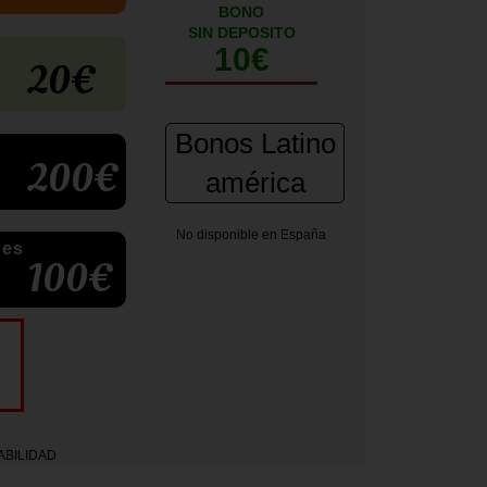
BONO
SIN DEPOSITO
10€
20€
Bonos Latino
200€
américa
No disponible en España
 es
100€
BILIDAD