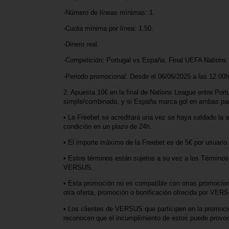
-Número de líneas mínimas: 1.
-Cuota mínima por línea: 1.50.
-Dinero real.
-Competición: Portugal vs España, Final UEFA Nations
-Periodo promocional: Desde el 06/06/2025 a las 12:00h.
2. Apuesta 10€ en la final de Nations League entre Port
simple/combinada, y si España marca gol en ambas part
• La Freebet se acreditará una vez se haya saldado la
condición en un plazo de 24h.
• El importe máximo de la Freebet es de 5€ por usuario.
• Estos términos están sujetos a su vez a los Término
VERSUS.
• Esta promoción no es compatible con otras promocion
otra oferta, promoción o bonificación ofrecida por VER
• Los clientes de VERSUS que participen en la promoci
reconocen que el incumplimiento de estos puede provoca