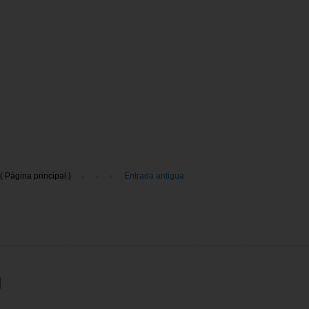
( Página principal )
Entrada antigua