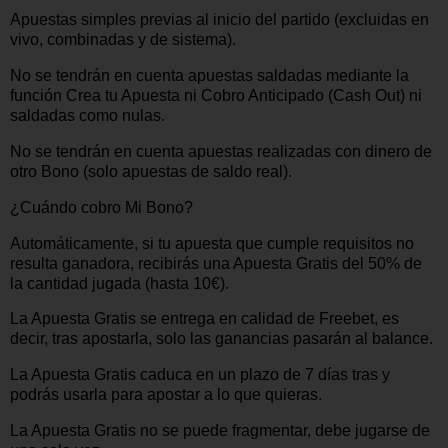
Apuestas simples previas al inicio del partido (excluidas en
vivo, combinadas y de sistema).
No se tendrán en cuenta apuestas saldadas mediante la
función Crea tu Apuesta ni Cobro Anticipado (Cash Out) ni
saldadas como nulas.
No se tendrán en cuenta apuestas realizadas con dinero de
otro Bono (solo apuestas de saldo real).
¿Cuándo cobro Mi Bono?
Automáticamente, si tu apuesta que cumple requisitos no
resulta ganadora, recibirás una Apuesta Gratis del 50% de
la cantidad jugada (hasta 10€).
La Apuesta Gratis se entrega en calidad de Freebet, es
decir, tras apostarla, solo las ganancias pasarán al balance.
La Apuesta Gratis caduca en un plazo de 7 días tras y
podrás usarla para apostar a lo que quieras.
La Apuesta Gratis no se puede fragmentar, debe jugarse de