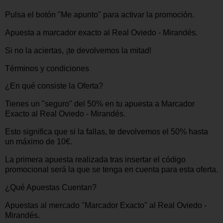
Pulsa el botón "Me apunto" para activar la promoción.
Apuesta a marcador exacto al Real Oviedo - Mirandés.
Si no la aciertas, ¡te devolvemos la mitad!
Términos y condiciones
¿En qué consiste la Oferta?
Tienes un "seguro" del 50% en tu apuesta a Marcador
Exacto al Real Oviedo - Mirandés.
Esto significa que si la fallas, te devolvemos el 50% hasta
un máximo de 10€.
La primera apuesta realizada tras insertar el código
promocional será la que se tenga en cuenta para esta oferta.
¿Qué Apuestas Cuentan?
Apuestas al mercado "Marcador Exacto" al Real Oviedo -
Mirandés.