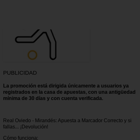
PUBLICIDAD
La promoción está dirigida únicamente a usuarios ya
registrados en la casa de apuestas, con una antigüedad
mínima de 30 días y con cuenta verificada.
Real Oviedo - Mirandés: Apuesta a Marcador Correcto y si
fallas... ¡Devolución!
Cómo funciona: