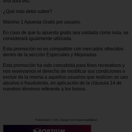
una sola vez.
¿Qué más debo saber?
Máximo 1 Apuesta Gratis por usuario.
En caso de que tu apuesta gratis sea saldada como nula, se
considerará igualmente utilizada.
Esta promoción no es compatible con mercados ofrecidos
dentro de la sección Especiales y Mejoradas.
Esta promoción ha sido concebida para fines recreativos y
nos reservamos el derecho de modificar sus condiciones o
excluir de la misma a aquellos usuarios que realicen un uso
abusivo o fraudulento, en aplicación de la cláusula 14 de
nuestros términos referente a los bonos.
Publicidad | +18 | Juega con responsabilidad