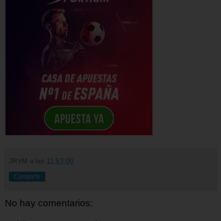
JRVM
a las
11:53:00
Compartir
No hay comentarios: