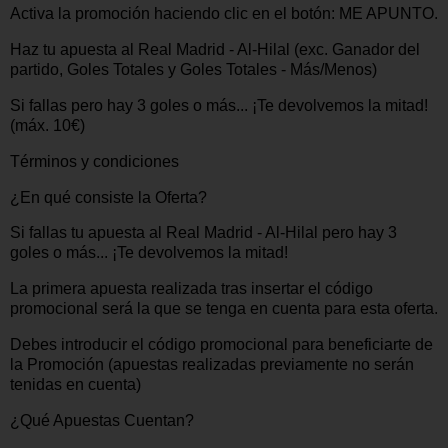
Activa la promoción haciendo clic en el botón: ME APUNTO.
Haz tu apuesta al Real Madrid - Al-Hilal (exc. Ganador del
partido, Goles Totales y Goles Totales - Más/Menos)
Si fallas pero hay 3 goles o más... ¡Te devolvemos la mitad!
(máx. 10€)
Términos y condiciones
¿En qué consiste la Oferta?
Si fallas tu apuesta al Real Madrid - Al-Hilal pero hay 3
goles o más... ¡Te devolvemos la mitad!
La primera apuesta realizada tras insertar el código
promocional será la que se tenga en cuenta para esta oferta.
Debes introducir el código promocional para beneficiarte de
la Promoción (apuestas realizadas previamente no serán
tenidas en cuenta)
¿Qué Apuestas Cuentan?