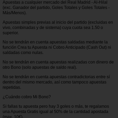
Apuestas a cualquier mercado del Real Madrid - Al-Hilal
(exc. Ganador del partido, Goles Totales y Goles Totales -
Más/Menos).
Apuestas simples previas al inicio del partido (excluidas en
vivo, combinadas y de sistema) cuya cuota sea 1.50 o
superior.
No se tendrán en cuenta apuestas saldadas mediante la
función Crea tu Apuesta ni Cobro Anticipado (Cash Out) ni
saldadas como nulas.
No se tendrán en cuenta apuestas realizadas con dinero de
otro Bono (solo apuestas de saldo real).
No se tendrán en cuenta apuestas contradictorias entre sí
dentro del mismo mercado, así como tampoco apuestas
repetidas.
¿Cuándo cobro Mi Bono?
Si fallas tu apuesta pero hay 3 goles o más, te regalamos
una Apuesta Gratis igual al 50% de la cantidad apostada
(max. 10€).