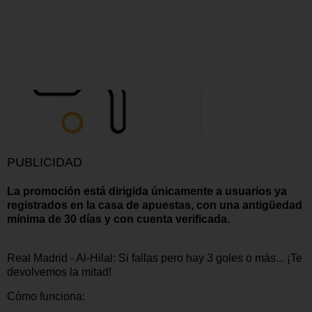
PUBLICIDAD
La promoción está dirigida únicamente a usuarios ya
registrados en la casa de apuestas, con una antigüedad
mínima de 30 días y con cuenta verificada.
Real Madrid - Al-Hilal: Si fallas pero hay 3 goles o más... ¡Te
devolvemos la mitad!
Cómo funciona: