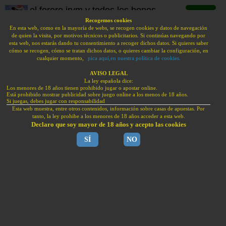
el forero jrvm y todos los bonos
de deportes
Recogemos cookies
En esta web, como en la mayoría de webs, se recogen cookies y datos de navegación
de quien la visita, por motivos técnicos o publicitarios. Si continúas navegando por
BONOS BIENVENIDA HAN VUELTO A ESPAÑA.
esta web, nos estarás dando tu consentimiento a recoger dichos datos. Si quieres saber
PUBLI | JUEGA CON RESPONSABILIDAD | +18
cómo se recogen, cómo se tratan dichos datos, o quieres cambiar la configuración, en
cualquier momento,
pica aquí,en nuestra política de cookies.
Bonos sin depósito
sportium: 200€
tonybet: 100€
AVISO LEGAL
La ley española dice:
freebet
Los menores de 18 años tienen prohibido jugar o apostar online.
Bonos de bienvenida
Está prohibido mostrar publicidad sobre juego online a los menos de 18 años.
KIROLBET: bono
888sport:
Si juegas, debes jugar con responsabilidad
Esta web muestra, entre otros contenidos, información sobre casas de apuestas. Por
100€
bono 100€
tanto, la ley prohibe a los menores de 18 años acceder a esta web.
Bonos julio 2026
Declaro que soy mayor de 18 años y acepto las cookies
Bonos julio 2026
SÍ
NO
domingo, 8 de junio de 2025
F1 | MotoGP | SBK
sportium promo Super
Blackjack 9-6-2025
Concursos | Porras