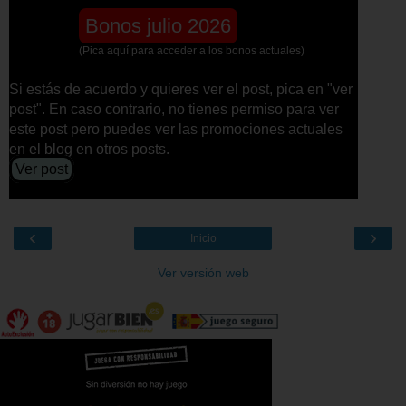
Bonos julio 2026
(Pica aquí para acceder a los bonos actuales)
Si estás de acuerdo y quieres ver el post, pica en "ver
post". En caso contrario, no tienes permiso para ver
este post pero puedes ver las promociones actuales
en el blog en otros posts.
Ver post
‹
›
Inicio
Ver versión web