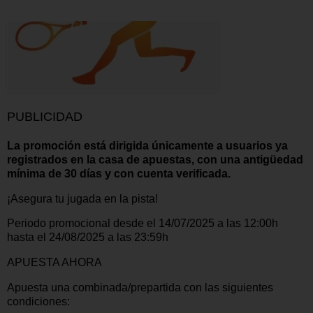
PUBLICIDAD
La promoción está dirigida únicamente a usuarios ya
registrados en la casa de apuestas, con una antigüedad
mínima de 30 días y con cuenta verificada.
¡Asegura tu jugada en la pista!
Periodo promocional desde el 14/07/2025 a las 12:00h
hasta el 24/08/2025 a las 23:59h
APUESTA AHORA
Apuesta una combinada/prepartida con las siguientes
condiciones: