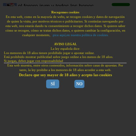
el forero jrvm y todos los bonos
de deportes
Recogemos cookies
En esta web, como en la mayoría de webs, se recogen cookies y datos de navegación
de quien la visita, por motivos técnicos o publicitarios. Si continúas navegando por
BONOS BIENVENIDA HAN VUELTO A ESPAÑA.
esta web, nos estarás dando tu consentimiento a recoger dichos datos. Si quieres saber
PUBLI | JUEGA CON RESPONSABILIDAD | +18
cómo se recogen, cómo se tratan dichos datos, o quieres cambiar la configuración, en
cualquier momento,
pica aquí,en nuestra política de cookies.
Bonos sin depósito
sportium: 200€
tonybet: 100€
AVISO LEGAL
La ley española dice:
freebet
Los menores de 18 años tienen prohibido jugar o apostar online.
Bonos de bienvenida
Está prohibido mostrar publicidad sobre juego online a los menos de 18 años.
KIROLBET: bono
888sport:
Si juegas, debes jugar con responsabilidad
Esta web muestra, entre otros contenidos, información sobre casas de apuestas. Por
100€
bono 100€
tanto, la ley prohibe a los menores de 18 años acceder a esta web.
Bonos julio 2026
Declaro que soy mayor de 18 años y acepto las cookies
Bonos julio 2026
SÍ
NO
miércoles, 30 de julio de 2025
F1 | MotoGP | SBK
Versus promo Tenis 24-8-2025
Concursos | Porras