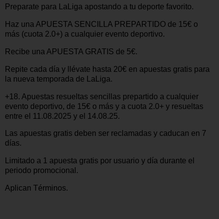
Preparate para LaLiga apostando a tu deporte favorito.
Haz una APUESTA SENCILLA PREPARTIDO de 15€ o
más (cuota 2.0+) a cualquier evento deportivo.
Recibe una APUESTA GRATIS de 5€.
Repite cada día y llévate hasta 20€ en apuestas gratis para
la nueva temporada de LaLiga.
+18. Apuestas resueltas sencillas prepartido a cualquier
evento deportivo, de 15€ o más y a cuota 2.0+ y resueltas
entre el 11.08.2025 y el 14.08.25.
Las apuestas gratis deben ser reclamadas y caducan en 7
días.
Limitado a 1 apuesta gratis por usuario y día durante el
periodo promocional.
Aplican Términos.