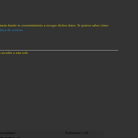
starás dando tu consentimiento a recoger dichos datos. Si quieres saber cómo
ítica de cookies.
s acceder a esta web.
BLOGS DE
APUESTAS
Publicidad | +18
ponsabilidad