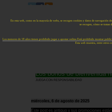
el forero jrvm y todo
En esta web, como en la mayoría de webs, se recogen cookies y datos de navegación de q
se recogen, cómo se tratan 
Los menores de 18 años tienen prohibido jugar o apostar online.
Está prohibido mostrar public
Esta web muestra, entre otros c
BONOS GRATIS
BONOS DE
SIN DEPÓSITO
BIENVENIDA
Los bonos de bienvenida h
JUEGA CON RESPONSABILIDAD
miércoles, 6 de agosto de 2025
Este post es antiguo y sus promociones está