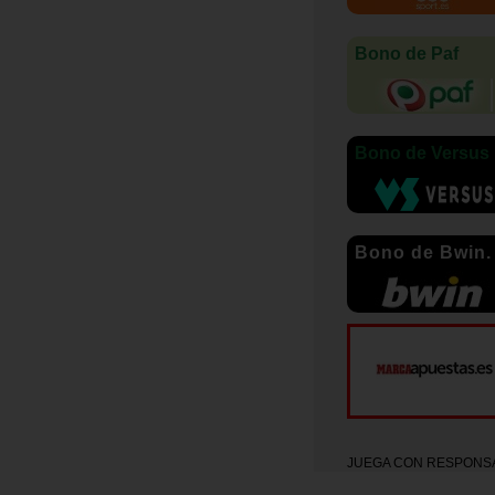
Bono de Paf
Bono de Versus
Bono de Bwin.
JUEGA CON RESPONSA