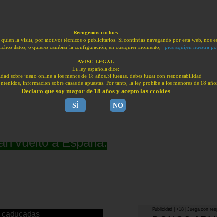
Recogemos cookies
s los bonos de deportes
uien la visita, por motivos técnicos o publicitarios. Si continúas navegando por esta web, nos e
dichos datos, o quieres cambiar la configuración, en cualquier momento,
pica aquí,en nuestra pol
AVISO LEGAL
La ley española dice:
idad sobre juego online a los menos de 18 años.
Si juegas, debes jugar con responsabilidad
F1
ontenidos, información sobre casas de apuestas. Por tanto, la ley prohibe a los menores de 18 año
CONCURSOS Y
MOTOGP
BONOS
Declaro que soy mayor de 18 años y acepto las cookies
PORRAS
SUPERBIKE
julio 2026
SÍ
NO
an vuelto a España.
Publicidad | +18 | Juega con res
n caducadas