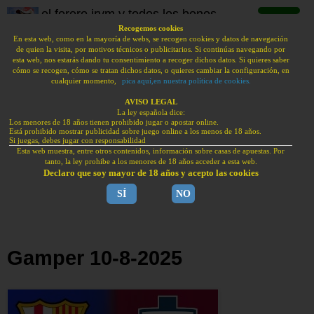
el forero jrvm y todos los bonos
de deportes
Recogemos cookies
En esta web, como en la mayoría de webs, se recogen cookies y datos de navegación
de quien la visita, por motivos técnicos o publicitarios. Si continúas navegando por
BONOS BIENVENIDA HAN VUELTO A ESPAÑA.
esta web, nos estarás dando tu consentimiento a recoger dichos datos. Si quieres saber
PUBLI | JUEGA CON RESPONSABILIDAD | +18
cómo se recogen, cómo se tratan dichos datos, o quieres cambiar la configuración, en
cualquier momento,
pica aquí,en nuestra política de cookies.
Bonos sin depósito
sportium: 200€
tonybet: 100€
AVISO LEGAL
La ley española dice:
freebet
Los menores de 18 años tienen prohibido jugar o apostar online.
Bonos de bienvenida
Está prohibido mostrar publicidad sobre juego online a los menos de 18 años.
KIROLBET: bono
888sport:
Si juegas, debes jugar con responsabilidad
Esta web muestra, entre otros contenidos, información sobre casas de apuestas. Por
100€
bono 100€
tanto, la ley prohibe a los menores de 18 años acceder a esta web.
Bonos julio 2026
Declaro que soy mayor de 18 años y acepto las cookies
Bonos julio 2026
SÍ
NO
domingo, 10 de agosto de 2025
F1 | MotoGP | SBK
Resultado Barcelona vs Como
Gamper 10-8-2025
Concursos | Porras