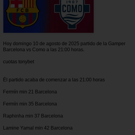
Hoy domingo 10 de agosto de 2025 partido de la Gamper
Barcelona vs Como a las 21:00 horas.
cuotas tonybet
Él partido acaba de comenzar a las 21:00 horas
Fermín min 21 Barcelona
Fermín min 35 Barcelona
Raphinha min 37 Barcelona
Lamine Yamal min 42 Barcelona