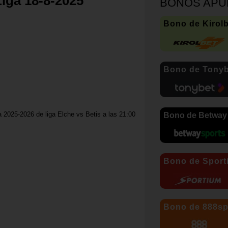
Liga 18-8-2025
BONOS APU
Bono de Kirolb
Bono de Tonyb
 2025-2026 de liga Elche vs Betis a las 21:00
Bono de Betway
Bono de Sport
Bono de 888sp