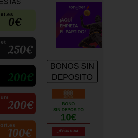
ESTAS
et.es
0€
et
250€
BONOS SIN
200€
DEPOSITO
ium
200€
BONO
SIN DEPOSITO
10€
ort.es
100€