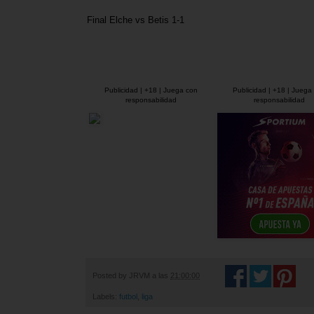
Final Elche vs Betis 1-1
Publicidad | +18 | Juega con
Publicidad | +18 | Juega
responsabilidad
responsabilidad
Posted by
JRVM
a las
21:00:00
Labels:
futbol
,
liga