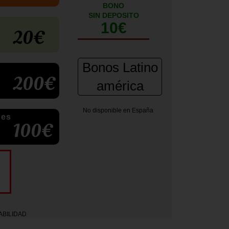
BONO
SIN DEPOSITO
10€
20€
Bonos Latino
200€
américa
No disponible en España
 es
100€
BILIDAD