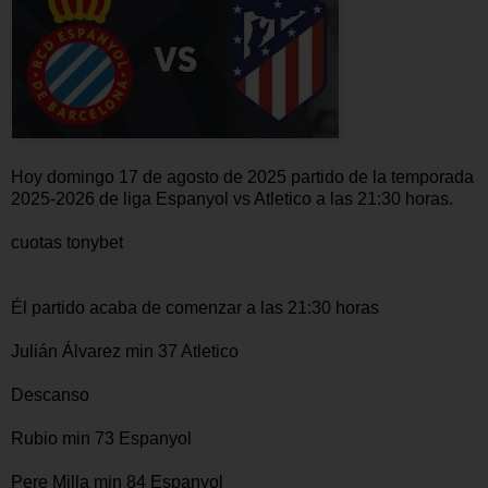
Hoy domingo 17 de agosto de 2025 partido de la temporada
2025-2026 de liga Espanyol vs Atletico a las 21:30 horas.
cuotas tonybet
Él partido acaba de comenzar a las
21:30 horas
Julián Álvarez min 37 Atletico
Descanso
Rubio min 73 Espanyol
Pere Milla min 84 Espanyol