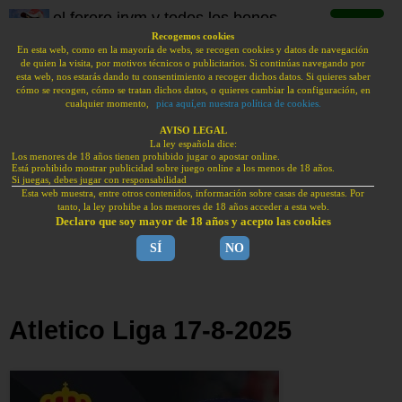
el forero jrvm y todos los bonos
de deportes
Recogemos cookies
En esta web, como en la mayoría de webs, se recogen cookies y datos de navegación
de quien la visita, por motivos técnicos o publicitarios. Si continúas navegando por
BONOS BIENVENIDA HAN VUELTO A ESPAÑA.
esta web, nos estarás dando tu consentimiento a recoger dichos datos. Si quieres saber
PUBLI | JUEGA CON RESPONSABILIDAD | +18
cómo se recogen, cómo se tratan dichos datos, o quieres cambiar la configuración, en
cualquier momento,
pica aquí,en nuestra política de cookies.
Bonos sin depósito
sportium: 200€
tonybet: 100€
AVISO LEGAL
La ley española dice:
freebet
Los menores de 18 años tienen prohibido jugar o apostar online.
Bonos de bienvenida
Está prohibido mostrar publicidad sobre juego online a los menos de 18 años.
KIROLBET: bono
888sport:
Si juegas, debes jugar con responsabilidad
Esta web muestra, entre otros contenidos, información sobre casas de apuestas. Por
100€
bono 100€
tanto, la ley prohibe a los menores de 18 años acceder a esta web.
Bonos julio 2026
Declaro que soy mayor de 18 años y acepto las cookies
Bonos julio 2026
SÍ
NO
domingo, 17 de agosto de 2025
F1 | MotoGP | SBK
Resultado Espanyol vs
Atletico Liga 17-8-2025
Concursos | Porras