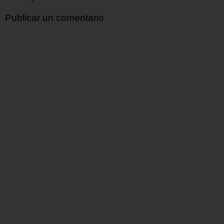
Publicar un comentario