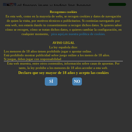
el forero jrvm y todos los bonos
de deportes
Recogemos cookies
En esta web, como en la mayoría de webs, se recogen cookies y datos de navegación
de quien la visita, por motivos técnicos o publicitarios. Si continúas navegando por
BONOS BIENVENIDA HAN VUELTO A ESPAÑA.
esta web, nos estarás dando tu consentimiento a recoger dichos datos. Si quieres saber
PUBLI | JUEGA CON RESPONSABILIDAD | +18
cómo se recogen, cómo se tratan dichos datos, o quieres cambiar la configuración, en
cualquier momento,
pica aquí,en nuestra política de cookies.
Bonos sin depósito
sportium: 200€
tonybet: 100€
AVISO LEGAL
La ley española dice:
freebet
Los menores de 18 años tienen prohibido jugar o apostar online.
Bonos de bienvenida
Está prohibido mostrar publicidad sobre juego online a los menos de 18 años.
KIROLBET: bono
888sport:
Si juegas, debes jugar con responsabilidad
Esta web muestra, entre otros contenidos, información sobre casas de apuestas. Por
100€
bono 100€
tanto, la ley prohibe a los menores de 18 años acceder a esta web.
Bonos julio 2026
Declaro que soy mayor de 18 años y acepto las cookies
Bonos julio 2026
SÍ
NO
jueves, 14 de agosto de 2025
F1 | MotoGP | SBK
sportium promo Stuttgart vs
Bayern 16-8-2025
Concursos | Porras