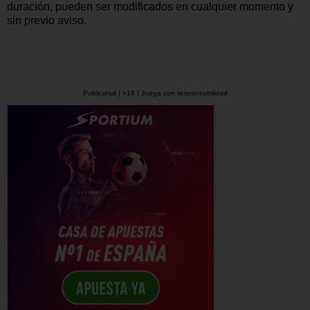
duración, pueden ser modificados en cualquier momento y
sin previo aviso.
Publicidad | +18 | Juega con responsabilidad