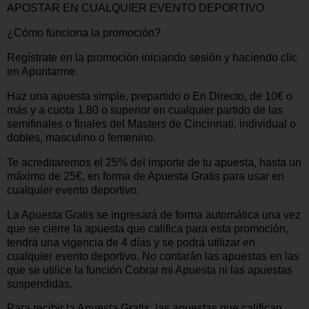
APOSTAR EN CUALQUIER EVENTO DEPORTIVO
¿Cómo funciona la promoción?
Regístrate en la promoción iniciando sesión y haciendo clic
en Apuntarme.
Haz una apuesta simple, prepartido o En Directo, de 10€ o
más y a cuota 1.80 o superior en cualquier partido de las
semifinales o finales del Masters de Cincinnati, individual o
dobles, masculino o femenino.
Te acreditaremos el 25% del importe de tu apuesta, hasta un
máximo de 25€, en forma de Apuesta Gratis para usar en
cualquier evento deportivo.
La Apuesta Gratis se ingresará de forma automática una vez
que se cierre la apuesta que califica para esta promoción,
tendrá una vigencia de 4 días y se podrá utilizar en
cualquier evento deportivo. No contarán las apuestas en las
que se utilice la función Cobrar mi Apuesta ni las apuestas
suspendidas.
Para recibir la Apuesta Gratis, las apuestas que califican