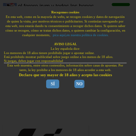
el forero jrvm y todos los bonos
de deportes
Recogemos cookies
En esta web, como en la mayoría de webs, se recogen cookies y datos de navegación
de quien la visita, por motivos técnicos o publicitarios. Si continúas navegando por
BONOS BIENVENIDA HAN VUELTO A ESPAÑA.
esta web, nos estarás dando tu consentimiento a recoger dichos datos. Si quieres saber
PUBLI | JUEGA CON RESPONSABILIDAD | +18
cómo se recogen, cómo se tratan dichos datos, o quieres cambiar la configuración, en
cualquier momento,
pica aquí,en nuestra política de cookies.
Bonos sin depósito
sportium: 200€
tonybet: 100€
AVISO LEGAL
La ley española dice:
freebet
Los menores de 18 años tienen prohibido jugar o apostar online.
Bonos de bienvenida
Está prohibido mostrar publicidad sobre juego online a los menos de 18 años.
KIROLBET: bono
888sport:
Si juegas, debes jugar con responsabilidad
Esta web muestra, entre otros contenidos, información sobre casas de apuestas. Por
100€
bono 100€
tanto, la ley prohibe a los menores de 18 años acceder a esta web.
Bonos julio 2026
Declaro que soy mayor de 18 años y acepto las cookies
Bonos julio 2026
SÍ
NO
lunes, 15 de septiembre de 2025
F1 | MotoGP | SBK
Resultado MotoGP Test oficial
Misano matinal 15-9-2025
Concursos | Porras