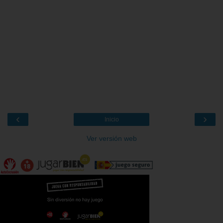
‹
›
Inicio
Ver versión web