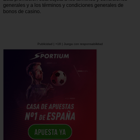
generales y a los términos y condiciones generales de
bonos de casino.
Publicidad | +18 | Juega con responsabilidad