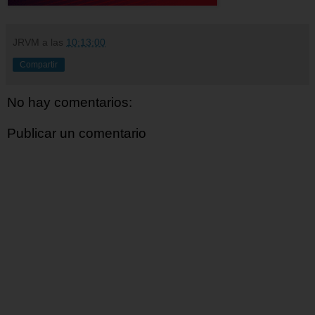
JRVM
a las
10:13:00
Compartir
No hay comentarios:
Publicar un comentario