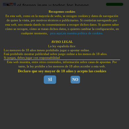
el forero jrvm y todos los bonos
de deportes
Recogemos cookies
En esta web, como en la mayoría de webs, se recogen cookies y datos de navegación
de quien la visita, por motivos técnicos o publicitarios. Si continúas navegando por
BONOS BIENVENIDA HAN VUELTO A ESPAÑA.
esta web, nos estarás dando tu consentimiento a recoger dichos datos. Si quieres saber
PUBLI | JUEGA CON RESPONSABILIDAD | +18
cómo se recogen, cómo se tratan dichos datos, o quieres cambiar la configuración, en
cualquier momento,
pica aquí,en nuestra política de cookies.
Bonos sin depósito
sportium: 200€
tonybet: 100€
AVISO LEGAL
La ley española dice:
freebet
Los menores de 18 años tienen prohibido jugar o apostar online.
Bonos de bienvenida
Está prohibido mostrar publicidad sobre juego online a los menos de 18 años.
KIROLBET: bono
888sport:
Si juegas, debes jugar con responsabilidad
Esta web muestra, entre otros contenidos, información sobre casas de apuestas. Por
100€
bono 100€
tanto, la ley prohibe a los menores de 18 años acceder a esta web.
Bonos julio 2026
Declaro que soy mayor de 18 años y acepto las cookies
Bonos julio 2026
SÍ
NO
domingo, 14 de septiembre de 2025
F1 | MotoGP | SBK
sportium promo Blackjack
Especial 15-9-2025
Concursos | Porras