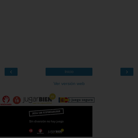
‹
›
Inicio
Ver versión web