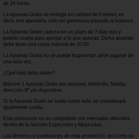
de 24 horas.
La Apuesta Gratis se entrega en calidad de Freebet, es
decir, tras apostarla, solo las ganancias pasarán al balance.
La Apuesta Gratis caduca en un plazo de 7 días tras y
podrás usarla para apostar a lo que quieras. Dicha apuesta
debe tener una cuota máxima de 10.00.
La Apuesta Gratis no se puede fragmentar, debe jugarse de
una sola vez.
¿Qué más debo saber?
Máximo 1 Apuesta Gratis por persona, domicilio, familia,
dirección IP y/o dispositivo.
Si la Apuesta Gratis se salda como nula, se considerará
igualmente usada.
Esta promoción no es compatible con mercados ofrecidos
dentro de la sección Especiales y Mejoradas.
Los términos y condiciones de esta promoción, así como su