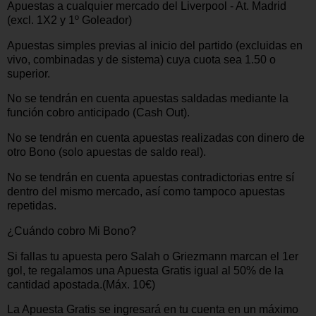
Apuestas a cualquier mercado del Liverpool - At. Madrid
(excl. 1X2 y 1º Goleador)
Apuestas simples previas al inicio del partido (excluidas en
vivo, combinadas y de sistema) cuya cuota sea 1.50 o
superior.
No se tendrán en cuenta apuestas saldadas mediante la
función cobro anticipado (Cash Out).
No se tendrán en cuenta apuestas realizadas con dinero de
otro Bono (solo apuestas de saldo real).
No se tendrán en cuenta apuestas contradictorias entre sí
dentro del mismo mercado, así como tampoco apuestas
repetidas.
¿Cuándo cobro Mi Bono?
Si fallas tu apuesta pero Salah o Griezmann marcan el 1er
gol, te regalamos una Apuesta Gratis igual al 50% de la
cantidad apostada.(Máx. 10€)
La Apuesta Gratis se ingresará en tu cuenta en un máximo