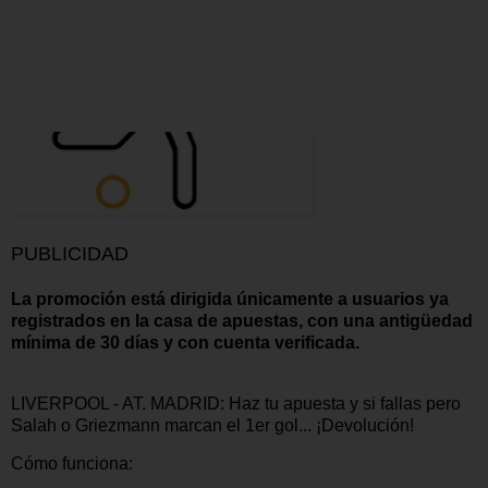
PUBLICIDAD
La promoción está dirigida únicamente a usuarios ya
registrados en la casa de apuestas, con una antigüedad
mínima de 30 días y con cuenta verificada.
LIVERPOOL - AT. MADRID: Haz tu apuesta y si fallas pero
Salah o Griezmann marcan el 1er gol... ¡Devolución!
Cómo funciona: