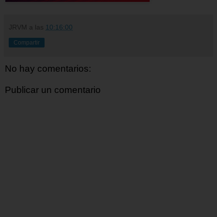
JRVM
a las
10:16:00
Compartir
No hay comentarios:
Publicar un comentario