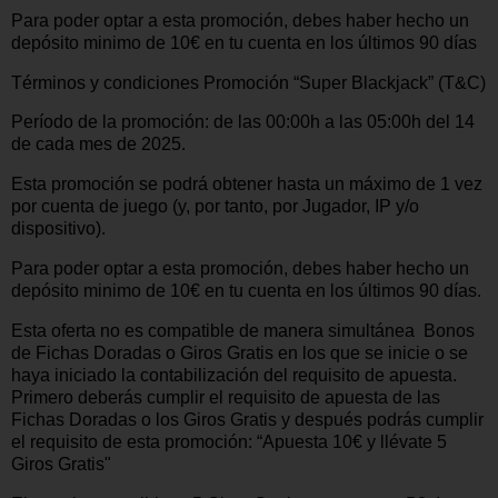
Para poder optar a esta promoción, debes haber hecho un
depósito minimo de 10€ en tu cuenta en los últimos 90 días
Términos y condiciones Promoción “Super Blackjack” (T&C)
Período de la promoción: de las 00:00h a las 05:00h del 14
de cada mes de 2025.
Esta promoción se podrá obtener hasta un máximo de 1 vez
por cuenta de juego (y, por tanto, por Jugador, IP y/o
dispositivo).
Para poder optar a esta promoción, debes haber hecho un
depósito minimo de 10€ en tu cuenta en los últimos 90 días.
Esta oferta no es compatible de manera simultánea Bonos
de Fichas Doradas o Giros Gratis en los que se inicie o se
haya iniciado la contabilización del requisito de apuesta.
Primero deberás cumplir el requisito de apuesta de las
Fichas Doradas o los Giros Gratis y después podrás cumplir
el requisito de esta promoción: “Apuesta 10€ y llévate 5
Giros Gratis"