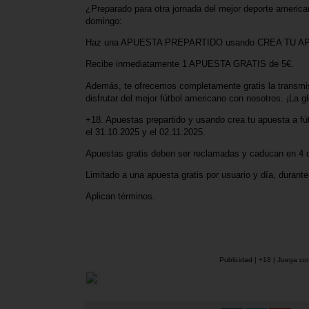
¿Preparado para otra jornada del mejor deporte america
domingo:
Haz una APUESTA PREPARTIDO usando CREA TU APUES
Recibe inmediatamente 1 APUESTA GRATIS de 5€.
Además, te ofrecemos completamente gratis la transmis
disfrutar del mejor fútbol americano con nosotros. ¡La g
+18. Apuestas prepartido y usando crea tu apuesta a fú
el 31.10.2025 y el 02.11.2025.
Apuestas gratis deben ser reclamadas y caducan en 4 
Limitado a una apuesta gratis por usuario y día, durant
Aplican términos.
Publicidad | +18 | Juega co