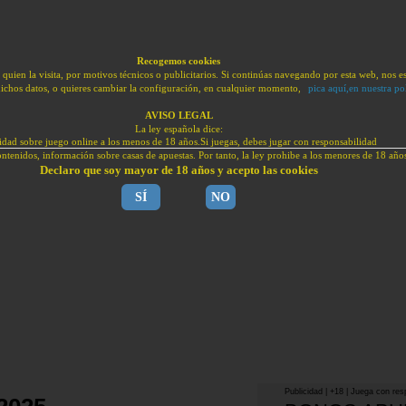
Recogemos cookies
s los bonos de deportes
uien la visita, por motivos técnicos o publicitarios. Si continúas navegando por esta web, nos e
dichos datos, o quieres cambiar la configuración, en cualquier momento,
pica aquí,en nuestra pol
AVISO LEGAL
La ley española dice:
idad sobre juego online a los menos de 18 años.
Si juegas, debes jugar con responsabilidad
F1
ontenidos, información sobre casas de apuestas. Por tanto, la ley prohibe a los menores de 18 año
CONCURSOS Y
MOTOGP
BONOS
Declaro que soy mayor de 18 años y acepto las cookies
PORRAS
SUPERBIKE
julio 2026
SÍ
NO
an vuelto a España.
Publicidad | +18 | Juega con res