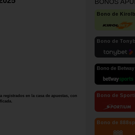
2025
BONOS APU
Bono de Kirolb
Bono de Tonyb
Bono de Betway
Bono de Sport
a registrados en la casa de apuestas, con
ficada.
Bono de 888sp