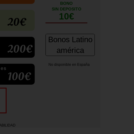
BONO
SIN DEPOSITO
10€
20€
Bonos Latino
200€
américa
No disponible en España
 es
100€
BILIDAD