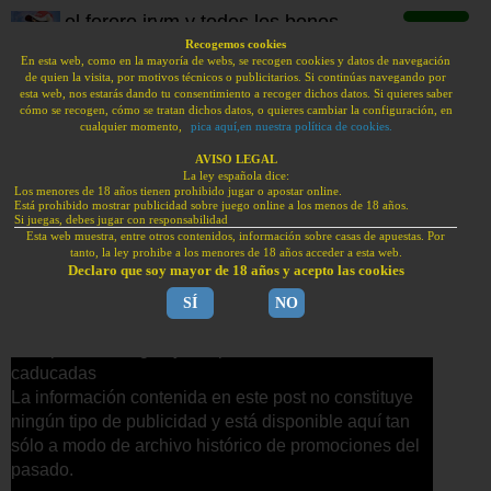
el forero jrvm y todos los bonos
de deportes
Recogemos cookies
En esta web, como en la mayoría de webs, se recogen cookies y datos de navegación
de quien la visita, por motivos técnicos o publicitarios. Si continúas navegando por
BONOS BIENVENIDA HAN VUELTO A ESPAÑA.
esta web, nos estarás dando tu consentimiento a recoger dichos datos. Si quieres saber
PUBLI | JUEGA CON RESPONSABILIDAD | +18
cómo se recogen, cómo se tratan dichos datos, o quieres cambiar la configuración, en
cualquier momento,
pica aquí,en nuestra política de cookies.
Bonos sin depósito
sportium: 200€
tonybet: 100€
AVISO LEGAL
La ley española dice:
freebet
Los menores de 18 años tienen prohibido jugar o apostar online.
Bonos de bienvenida
Está prohibido mostrar publicidad sobre juego online a los menos de 18 años.
KIROLBET: bono
888sport:
Si juegas, debes jugar con responsabilidad
Esta web muestra, entre otros contenidos, información sobre casas de apuestas. Por
100€
bono 100€
tanto, la ley prohibe a los menores de 18 años acceder a esta web.
Bonos julio 2026
Declaro que soy mayor de 18 años y acepto las cookies
Bonos julio 2026
SÍ
NO
lunes, 27 de octubre de 2025
F1 | MotoGP | SBK
Este post es antiguo y sus promociones están
caducadas
La información contenida en este post no constituye
Concursos | Porras
ningún tipo de publicidad y está disponible aquí tan
sólo a modo de archivo histórico de promociones del
pasado.