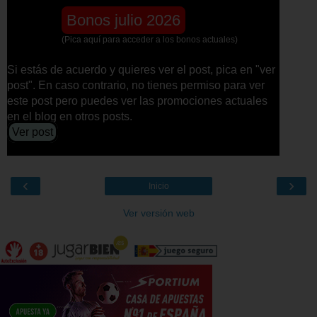
Bonos julio 2026
(Pica aquí para acceder a los bonos actuales)
Si estás de acuerdo y quieres ver el post, pica en "ver
post". En caso contrario, no tienes permiso para ver
este post pero puedes ver las promociones actuales
en el blog en otros posts.
Ver post
‹
›
Inicio
Ver versión web