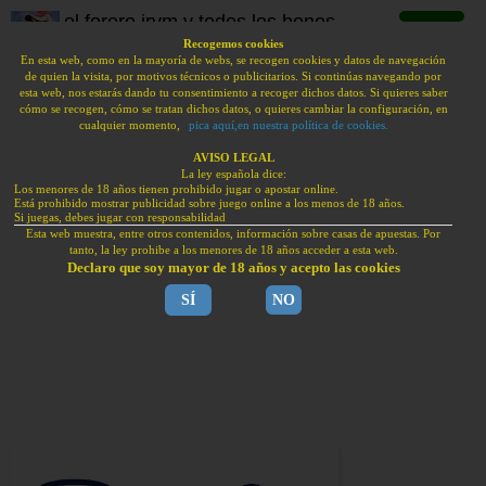
el forero jrvm y todos los bonos
de deportes
Recogemos cookies
En esta web, como en la mayoría de webs, se recogen cookies y datos de navegación
de quien la visita, por motivos técnicos o publicitarios. Si continúas navegando por
BONOS BIENVENIDA HAN VUELTO A ESPAÑA.
esta web, nos estarás dando tu consentimiento a recoger dichos datos. Si quieres saber
PUBLI | JUEGA CON RESPONSABILIDAD | +18
cómo se recogen, cómo se tratan dichos datos, o quieres cambiar la configuración, en
cualquier momento,
pica aquí,en nuestra política de cookies.
Bonos sin depósito
sportium: 200€
tonybet: 100€
AVISO LEGAL
La ley española dice:
freebet
Los menores de 18 años tienen prohibido jugar o apostar online.
Bonos de bienvenida
Está prohibido mostrar publicidad sobre juego online a los menos de 18 años.
KIROLBET: bono
888sport:
Si juegas, debes jugar con responsabilidad
Esta web muestra, entre otros contenidos, información sobre casas de apuestas. Por
100€
bono 100€
tanto, la ley prohibe a los menores de 18 años acceder a esta web.
Bonos julio 2026
Declaro que soy mayor de 18 años y acepto las cookies
Bonos julio 2026
SÍ
NO
jueves, 30 de octubre de 2025
F1 | MotoGP | SBK
william hill promo Euroliga 31-
10-2025
Concursos | Porras