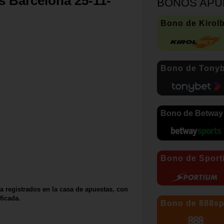
s Barcelona 25-11-
BONOS APU
Bono de Kirolb
Bono de Tonyb
Bono de Betway
Bono de Sport
a registrados en la casa de apuestas, con
ficada.
Bono de 888sp