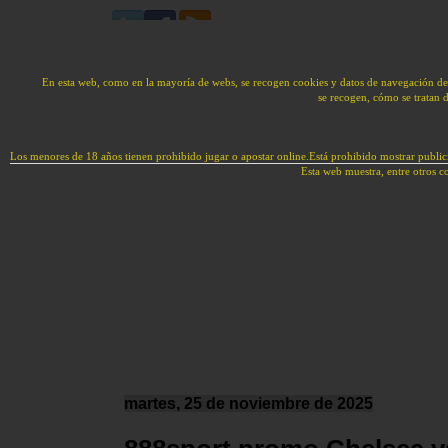
el forero jrvm y todo
En esta web, como en la mayoría de webs, se recogen cookies y datos de navegación de q
se recogen, cómo se tratan 
Los menores de 18 años tienen prohibido jugar o apostar online.
Está prohibido mostrar public
Esta web muestra, entre otros c
BONOS GRATIS
BONOS DE
SIN DEPÓSITO
BIENVENIDA
Los bonos de bienvenida h
JUEGA CON RESPONSABILIDAD
martes, 25 de noviembre de 2025