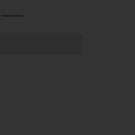
n responsabilidad