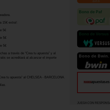
Bono de Paf
leadora.
a 15€ extra!:
de 5€
Bono de Versus
de 5€
de 5€
chas a través de “Crea tu apuesta” y al
Bono de Bwin.
 se acreditará al alcanzar el importe
e ”Crea tu apuesta” al CHELSEA - BARCELONA.
días.
JUEGA CON RESPONSA