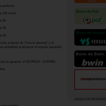
a perfecta.
Bono de Paf
a 15€ extra!:
de 5€
de 5€
Bono de Versus
de 5€
chas a través de “Crea tu apuesta” y al
acreditará al alcanzar el importe requerido.
Bono de Bwin.
 ”Crea tu apuesta” al GEORGIA - ESPAÑA.
días.
JUEGA CON RESPONSA
n responsabilidad