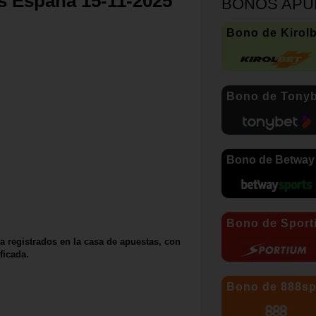
s España 15-11-2025
BONOS APU
Bono de Kirolb
Bono de Tonyb
Bono de Betway
Bono de Sport
a registrados en la casa de apuestas, con
ficada.
Bono de 888sp