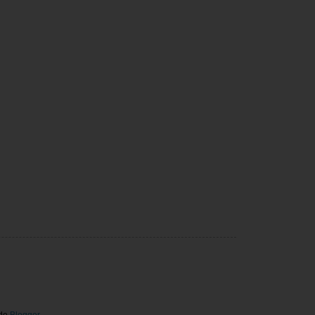
 de
Blogger