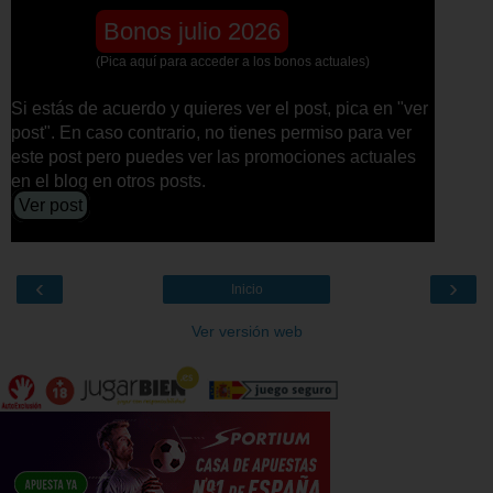
Bonos julio 2026
(Pica aquí para acceder a los bonos actuales)
Si estás de acuerdo y quieres ver el post, pica en "ver
post". En caso contrario, no tienes permiso para ver
este post pero puedes ver las promociones actuales
en el blog en otros posts.
Ver post
‹
›
Inicio
Ver versión web