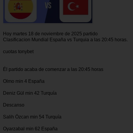
Hoy martes 18 de noviembre de 2025 partido
Clasificacion Mundial España vs Turquia a las 20:45 horas.
cuotas tonybet
Él partido acaba de comenzar a las 20:45 horas
Olmo min 4 España
Deniz Gül min 42 Turquía
Descanso
Salih Özcan min 54 Turquía
Oyarzabal min 62 España