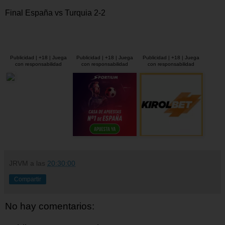
Final España vs Turquia 2-2
Publicidad | +18 | Juega
Publicidad | +18 | Juega
Publicidad | +18 | Juega
con responsabilidad
con responsabilidad
con responsabilidad
JRVM
a las
20:30:00
Compartir
No hay comentarios: