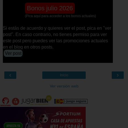
Bonos julio 2026
(Pica aquí para acceder a los bonos actuales)
Si estás de acuerdo y quieres ver el post, pica en "ver
post". En caso contrario, no tienes permiso para ver
este post pero puedes ver las promociones actuales
en el blog en otros posts.
Ver post
‹
›
Inicio
Ver versión web