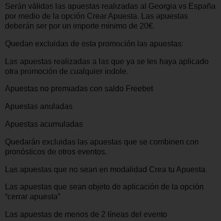
Serán válidas las apuestas realizadas al Georgia vs España
por medio de la opción Crear Apuesta. Las apuestas
deberán ser por un importe mínimo de 20€.
Quedan excluidas de esta promoción las apuestas:
Las apuestas realizadas a las que ya se les haya aplicado
otra promoción de cualquier índole.
Apuestas no premiadas con saldo Freebet
Apuestas anuladas
Apuestas acumuladas
Quedarán excluidas las apuestas que se combinen con
pronósticos de otros eventos.
Las apuestas que no sean en modalidad Crea tu Apuesta.
Las apuestas que sean objeto de aplicación de la opción
“cerrar apuesta”
Las apuestas de menos de 2 líneas del evento