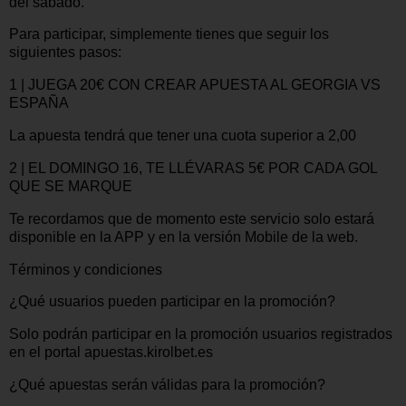
del sábado.
Para participar, simplemente tienes que seguir los
siguientes pasos:
1 | JUEGA 20€ CON CREAR APUESTA AL GEORGIA VS
ESPAÑA
La apuesta tendrá que tener una cuota superior a 2,00
2 | EL DOMINGO 16, TE LLÉVARAS 5€ POR CADA GOL
QUE SE MARQUE
Te recordamos que de momento este servicio solo estará
disponible en la APP y en la versión Mobile de la web.
Términos y condiciones
¿Qué usuarios pueden participar en la promoción?
Solo podrán participar en la promoción usuarios registrados
en el portal apuestas.kirolbet.es
¿Qué apuestas serán válidas para la promoción?