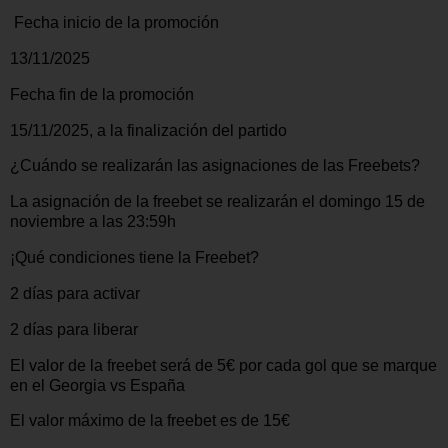
Fecha inicio de la promoción
13/11/2025​
Fecha fin de la promoción
15/11/2025, a la finalización del partido
¿Cuándo se realizarán las asignaciones de las Freebets?
La asignación de la freebet se realizarán el domingo 15 de
noviembre a las 23:59h​
¡Qué condiciones tiene la Freebet?
2 días para activar
2 días para liberar
El valor de la freebet será de 5€ por cada gol que se marque
en el Georgia vs España
El valor máximo de la freebet es de 15€