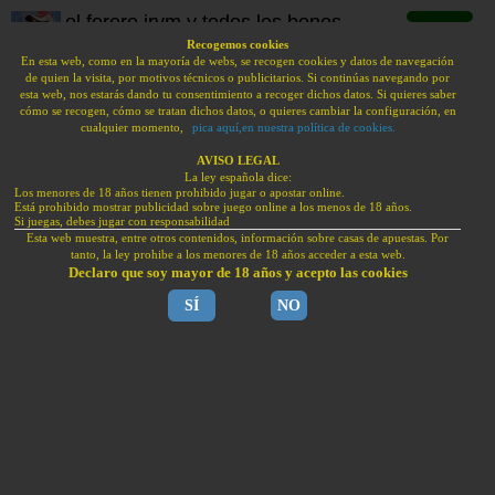
el forero jrvm y todos los bonos
de deportes
Recogemos cookies
En esta web, como en la mayoría de webs, se recogen cookies y datos de navegación
de quien la visita, por motivos técnicos o publicitarios. Si continúas navegando por
BONOS BIENVENIDA HAN VUELTO A ESPAÑA.
esta web, nos estarás dando tu consentimiento a recoger dichos datos. Si quieres saber
PUBLI | JUEGA CON RESPONSABILIDAD | +18
cómo se recogen, cómo se tratan dichos datos, o quieres cambiar la configuración, en
cualquier momento,
pica aquí,en nuestra política de cookies.
Bonos sin depósito
sportium: 200€
tonybet: 100€
AVISO LEGAL
La ley española dice:
freebet
Los menores de 18 años tienen prohibido jugar o apostar online.
Bonos de bienvenida
Está prohibido mostrar publicidad sobre juego online a los menos de 18 años.
KIROLBET: bono
888sport:
Si juegas, debes jugar con responsabilidad
Esta web muestra, entre otros contenidos, información sobre casas de apuestas. Por
100€
bono 100€
tanto, la ley prohibe a los menores de 18 años acceder a esta web.
Bonos julio 2026
Declaro que soy mayor de 18 años y acepto las cookies
Bonos julio 2026
SÍ
NO
jueves, 13 de noviembre de 2025
F1 | MotoGP | SBK
kirolbet promo Georgia vs
España 15-11-2025
Concursos | Porras