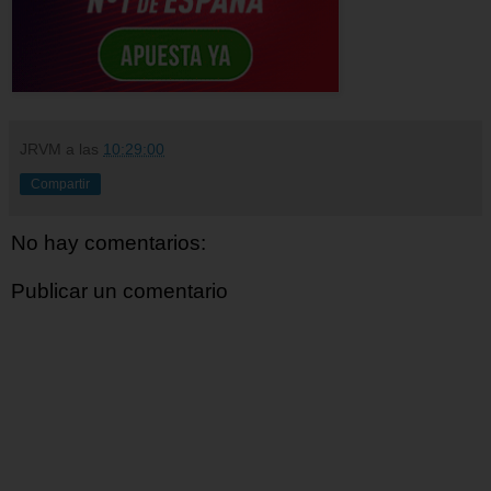
JRVM
a las
10:29:00
Compartir
No hay comentarios:
Publicar un comentario