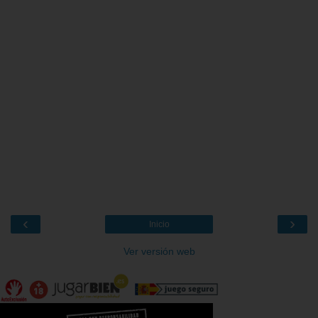
‹
›
Inicio
Ver versión web