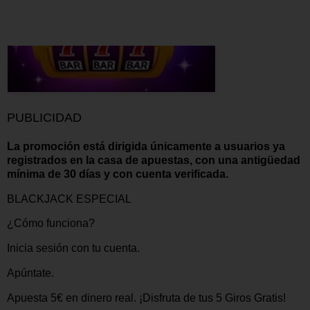
PUBLICIDAD
La promoción está dirigida únicamente a usuarios ya
registrados en la casa de apuestas, con una antigüedad
mínima de 30 días y con cuenta verificada.
BLACKJACK ESPECIAL
¿Cómo funciona?
Inicia sesión con tu cuenta.
Apúntate.
Apuesta 5€ en dinero real. ¡Disfruta de tus 5 Giros Gratis!