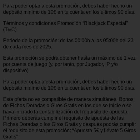
Para poder optar a esta promoción, debes haber hecho un
depósito minimo de 10€ en tu cuenta en los últimos 90 días.
Términos y condiciones Promoción “Blackjack Especial”
(T&C)
Período de la promoción: de las 00:00h a las 05:00h del 23
de cada mes de 2025.
Esta promoción se podrá obtener hasta un máximo de 1 vez
por cuenta de juego (y, por tanto, por Jugador, IP y/o
dispositivo).
Para poder optar a esta promoción, debes haber hecho un
depósito minimo de 10€ en tu cuenta en los últimos 90 días.
Esta oferta no es compatible de manera simultánea Bonos
de Fichas Doradas o Giros Gratis en los que se inicie o se
haya iniciado la contabilización del requisito de apuesta.
Primero deberás cumplir el requisito de apuesta de las
Fichas Doradas o los Giros Gratis y después podrás cumplir
el requisito de esta promoción: “Apuesta 5€ y llévate 5 Giros
Gratis"