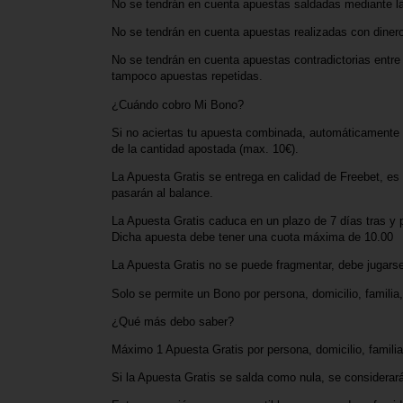
No se tendrán en cuenta apuestas saldadas mediante la
No se tendrán en cuenta apuestas realizadas con dinero
No se tendrán en cuenta apuestas contradictorias entr
tampoco apuestas repetidas.
¿Cuándo cobro Mi Bono?
Si no aciertas tu apuesta combinada, automáticamente 
de la cantidad apostada (max. 10€).
La Apuesta Gratis se entrega en calidad de Freebet, es d
pasarán al balance.
La Apuesta Gratis caduca en un plazo de 7 días tras y p
Dicha apuesta debe tener una cuota máxima de 10.00
La Apuesta Gratis no se puede fragmentar, debe jugarse
Solo se permite un Bono por persona, domicilio, familia,
¿Qué más debo saber?
Máximo 1 Apuesta Gratis por persona, domicilio, familia,
Si la Apuesta Gratis se salda como nula, se considerar