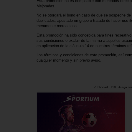
Esta promoción no es compatible con mercados ofrecido
Mejoradas.
No se otorgará el bono en caso de que se sospeche de 
duplicados, apostado en grupo o tratado de hacer uso il
meramente recreacional.
Esta promoción ha sido concebida para fines recreativo
sus condiciones o excluir de la misma a aquellos usuari
en aplicación de la cláusula 14 de nuestros términos re
Los términos y condiciones de esta promoción, así com
cualquier momento y sin previo aviso.
Publicidad | +18 | Juega co