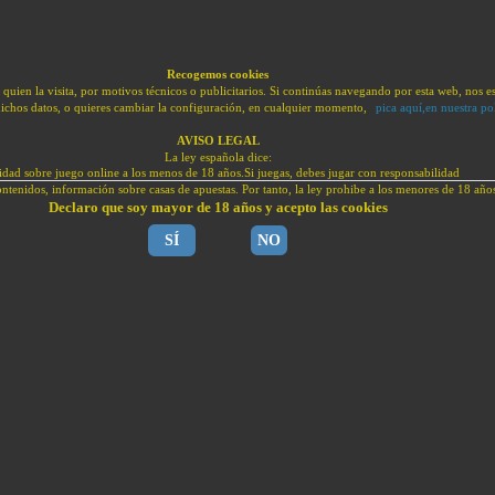
Recogemos cookies
s los bonos de deportes
uien la visita, por motivos técnicos o publicitarios. Si continúas navegando por esta web, nos e
dichos datos, o quieres cambiar la configuración, en cualquier momento,
pica aquí,en nuestra pol
AVISO LEGAL
La ley española dice:
idad sobre juego online a los menos de 18 años.
Si juegas, debes jugar con responsabilidad
F1
ontenidos, información sobre casas de apuestas. Por tanto, la ley prohibe a los menores de 18 año
CONCURSOS Y
MOTOGP
BONOS
Declaro que soy mayor de 18 años y acepto las cookies
PORRAS
SUPERBIKE
julio 2026
SÍ
NO
an vuelto a España.
Publicidad | +18 | Juega con res