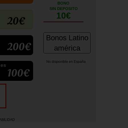
BONO
SIN DEPOSITO
10€
20€
Bonos Latino
200€
américa
No disponible en España
 es
100€
BILIDAD