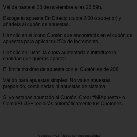
Válida hasta el 23 de noviembre a las 23:59h.
Escoge tu apuesta En Directo (cuota 2.00 o superior) y
añádela al cupón de apuestas.
Haz clic en el icono Cuotón que encontrarás en el cupón de
apuestas para aplicar tu 25% de incremento.
Haz clic en "usar" la cuota aumentada e introduce la
cantidad que quieras apostar.
El límite máximo de apuesta con el Cuotón es de 20€.
Válido para apuestas simples. No valen apuestas
prepartido, combinadas ni apuestas de sistema.
Si ya estabas apuntado al Cuotón, Crear #MiApuesta+ o
CombiPLUS+ recibirás automáticamente tus Cuotones.
Publicidad | +18 | Juega con responsabilidad