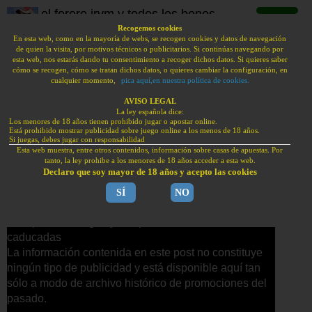
el forero jrvm y todos los bonos
de deportes
Recogemos cookies
En esta web, como en la mayoría de webs, se recogen cookies y datos de navegación
de quien la visita, por motivos técnicos o publicitarios. Si continúas navegando por
BONOS BIENVENIDA HAN VUELTO A ESPAÑA.
esta web, nos estarás dando tu consentimiento a recoger dichos datos. Si quieres saber
PUBLI | JUEGA CON RESPONSABILIDAD | +18
cómo se recogen, cómo se tratan dichos datos, o quieres cambiar la configuración, en
cualquier momento,
pica aquí,en nuestra política de cookies.
Bonos sin depósito
sportium: 200€
tonybet: 100€
AVISO LEGAL
La ley española dice:
freebet
Los menores de 18 años tienen prohibido jugar o apostar online.
Bonos de bienvenida
Está prohibido mostrar publicidad sobre juego online a los menos de 18 años.
KIROLBET: bono
888sport:
Si juegas, debes jugar con responsabilidad
Esta web muestra, entre otros contenidos, información sobre casas de apuestas. Por
100€
bono 100€
tanto, la ley prohibe a los menores de 18 años acceder a esta web.
Bonos julio 2026
Declaro que soy mayor de 18 años y acepto las cookies
Bonos julio 2026
SÍ
NO
jueves, 25 de diciembre de 2025
F1 | MotoGP | SBK
Este post es antiguo y sus promociones están
caducadas
La información contenida en este post no constituye
Concursos | Porras
ningún tipo de publicidad y está disponible aquí tan
sólo a modo de archivo histórico de promociones del
pasado.