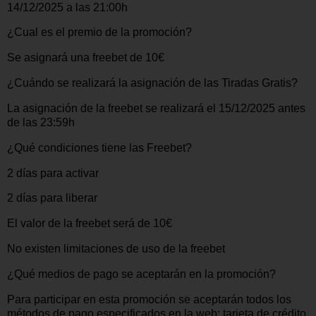
14/12/2025 a las 21:00h
¿Cual es el premio de la promoción?
Se asignará una freebet de 10€
¿Cuándo se realizará la asignación de las Tiradas Gratis?
La asignación de la freebet se realizará el 15/12/2025 antes
de las 23:59h
¿Qué condiciones tiene las Freebet?
2 días para activar
2 días para liberar
El valor de la freebet será de 10€
No existen limitaciones de uso de la freebet
¿Qué medios de pago se aceptarán en la promoción?
Para participar en esta promoción se aceptarán todos los
métodos de pago especificados en la web: tarjeta de crédito,