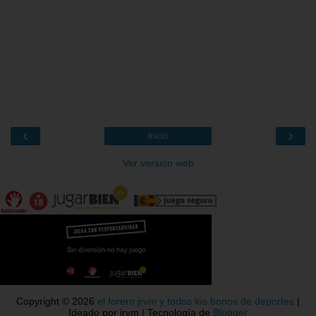
‹
›
Inicio
Ver versión web
Copyright ©
2026
el forero jrvm y todos los bonos de deportes
|
Ideado por jrvm | Tecnología de
Blogger