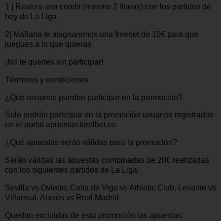
1 | Realiza una combi (mínimo 2 líneas) con los partidos de
hoy de La Liga.
2| Mañana te asignaremos una freebet de 10€ para que
juegues a lo que quieras
¡No te quedes sin participar!
Términos y condiciones
¿Qué usuarios pueden participar en la promoción?
Solo podrán participar en la promoción usuarios registrados
en el portal apuestas.kirolbet.es
¿Qué apuestas serán válidas para la promoción?
Serán válidas las apuestas combinadas de 20€ realizadas
con los siguientes partidos de La Liga.
Sevilla vs Oviedo, Celta de Vigo vs Athletic Club, Levante vs
Villarreal, Alavés vs Real Madrid
Quedan excluidas de esta promoción las apuestas: