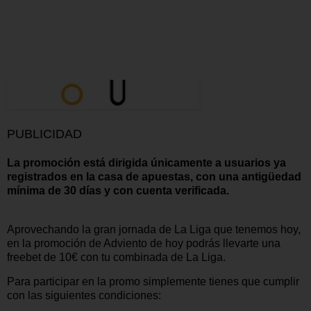
PUBLICIDAD
La promoción está dirigida únicamente a usuarios ya
registrados en la casa de apuestas, con una antigüedad
mínima de 30 días y con cuenta verificada.
Aprovechando la gran jornada de La Liga que tenemos hoy,
en la promoción de Adviento de hoy podrás llevarte una
freebet de 10€ con tu combinada de La Liga.
Para participar en la promo simplemente tienes que cumplir
con las siguientes condiciones: