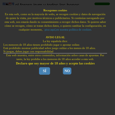
el forero jrvm y todos los bonos
de deportes
Recogemos cookies
En esta web, como en la mayoría de webs, se recogen cookies y datos de navegación
de quien la visita, por motivos técnicos o publicitarios. Si continúas navegando por
BONOS BIENVENIDA HAN VUELTO A ESPAÑA.
esta web, nos estarás dando tu consentimiento a recoger dichos datos. Si quieres saber
PUBLI | JUEGA CON RESPONSABILIDAD | +18
cómo se recogen, cómo se tratan dichos datos, o quieres cambiar la configuración, en
cualquier momento,
pica aquí,en nuestra política de cookies.
Bonos sin depósito
sportium: 200€
tonybet: 100€
AVISO LEGAL
La ley española dice:
freebet
Los menores de 18 años tienen prohibido jugar o apostar online.
Bonos de bienvenida
Está prohibido mostrar publicidad sobre juego online a los menos de 18 años.
KIROLBET: bono
888sport:
Si juegas, debes jugar con responsabilidad
Esta web muestra, entre otros contenidos, información sobre casas de apuestas. Por
100€
bono 100€
tanto, la ley prohibe a los menores de 18 años acceder a esta web.
Bonos julio 2026
Declaro que soy mayor de 18 años y acepto las cookies
Bonos julio 2026
SÍ
NO
domingo, 14 de diciembre de 2025
F1 | MotoGP | SBK
kirolbet promo Liga 14-12-2025
Concursos | Porras