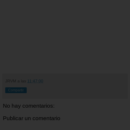
JRVM
a las
11:47:00
Compartir
No hay comentarios:
Publicar un comentario