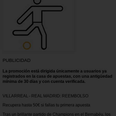
PUBLICIDAD
La promoción está dirigida únicamente a usuarios ya
registrados en la casa de apuestas, con una antigüedad
mínima de 30 días y con cuenta verificada.
VILLARREAL - REAL MADRID: REEMBOLSO
Recupera hasta 50€ si fallas tu primera apuesta
Tras un brillante partido de Champions en el Bernabéu, los