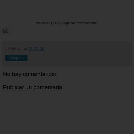
Publicidad | +18 | Juega con responsabilidad
JRVM
a las
11:02:00
Compartir
No hay comentarios:
Publicar un comentario