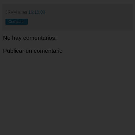
JRVM
a las
16:10:00
Compartir
No hay comentarios:
Publicar un comentario