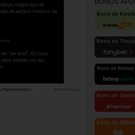
BONOS APU
tituye ningún tipo de
odo de archivo histórico de
Bono de Kirolb
uales)
Bono de Tonyb
a en "ver post". En caso
t pero puedes ver las
s.
Bono de Betway
( Página principal )
Entrada antigua
Bono de Sport
Bono de 888sp