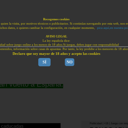
Recogemos cookies
s los bonos de deportes
uien la visita, por motivos técnicos o publicitarios. Si continúas navegando por esta web, nos e
dichos datos, o quieres cambiar la configuración, en cualquier momento,
pica aquí,en nuestra pol
AVISO LEGAL
La ley española dice:
idad sobre juego online a los menos de 18 años.
Si juegas, debes jugar con responsabilidad
F1
ontenidos, información sobre casas de apuestas. Por tanto, la ley prohibe a los menores de 18 año
CONCURSOS Y
MOTOGP
BONOS
Declaro que soy mayor de 18 años y acepto las cookies
PORRAS
SUPERBIKE
julio 2026
SÍ
NO
an vuelto a España.
Publicidad | +18 | Juega con res
n caducadas