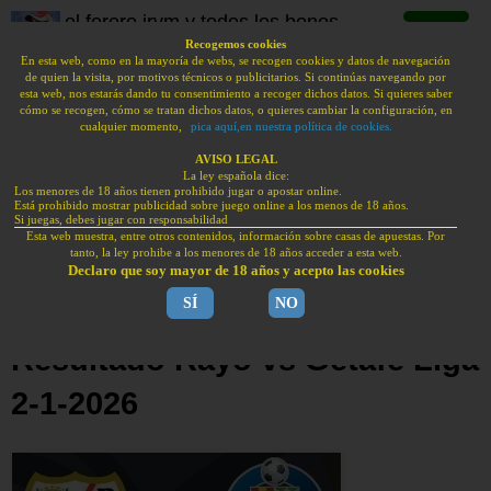
el forero jrvm y todos los bonos
de deportes
Recogemos cookies
En esta web, como en la mayoría de webs, se recogen cookies y datos de navegación
de quien la visita, por motivos técnicos o publicitarios. Si continúas navegando por
BONOS BIENVENIDA HAN VUELTO A ESPAÑA.
esta web, nos estarás dando tu consentimiento a recoger dichos datos. Si quieres saber
PUBLI | JUEGA CON RESPONSABILIDAD | +18
cómo se recogen, cómo se tratan dichos datos, o quieres cambiar la configuración, en
cualquier momento,
pica aquí,en nuestra política de cookies.
Bonos sin depósito
sportium: 200€
tonybet: 100€
AVISO LEGAL
La ley española dice:
freebet
Los menores de 18 años tienen prohibido jugar o apostar online.
Bonos de bienvenida
Está prohibido mostrar publicidad sobre juego online a los menos de 18 años.
KIROLBET: bono
888sport:
Si juegas, debes jugar con responsabilidad
Esta web muestra, entre otros contenidos, información sobre casas de apuestas. Por
100€
bono 100€
tanto, la ley prohibe a los menores de 18 años acceder a esta web.
Bonos julio 2026
Declaro que soy mayor de 18 años y acepto las cookies
Bonos julio 2026
SÍ
NO
viernes, 2 de enero de 2026
F1 | MotoGP | SBK
Resultado Rayo vs Getafe Liga
2-1-2026
Concursos | Porras