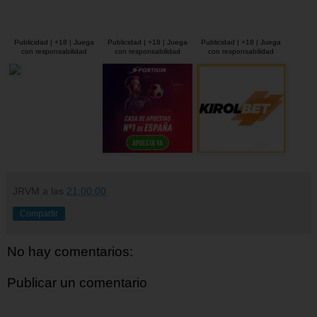
Publicidad | +18 | Juega
Publicidad | +18 | Juega
Publicidad | +18 | Juega
con responsabilidad
con responsabilidad
con responsabilidad
JRVM
a las
21:00:00
Compartir
No hay comentarios:
Publicar un comentario