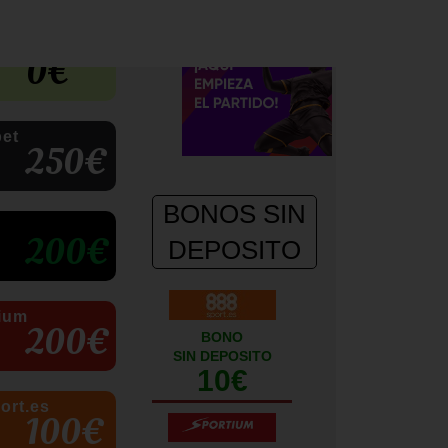
ESTAS
et.es
0€
et
250€
BONOS SIN
200€
DEPOSITO
ium
200€
BONO
SIN DEPOSITO
10€
ort.es
100€