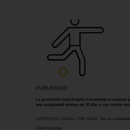
sportium promo Top Ligas
PUBLICIDAD
La promoción está dirigida únicamente a usuarios y
una antigüedad mínima de 30 días y con cuenta veri
CUOTAPLUS LALIGA + TOP LIGAS: Haz tu combinada y
Cómo funciona: