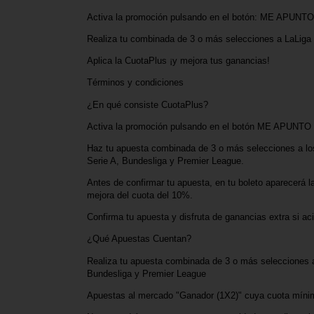
Activa la promoción pulsando en el botón: ME APUNTO
Realiza tu combinada de 3 o más selecciones a LaLiga
Aplica la CuotaPlus ¡y mejora tus ganancias!
Términos y condiciones
¿En qué consiste CuotaPlus?
Activa la promoción pulsando en el botón ME APUNTO
Haz tu apuesta combinada de 3 o más selecciones a los 
Serie A, Bundesliga y Premier League.
Antes de confirmar tu apuesta, en tu boleto aparecerá la
mejora del cuota del 10%.
Confirma tu apuesta y disfruta de ganancias extra si aci
¿Qué Apuestas Cuentan?
Realiza tu apuesta combinada de 3 o más selecciones a 
Bundesliga y Premier League
Apuestas al mercado "Ganador (1X2)" cuya cuota mínim