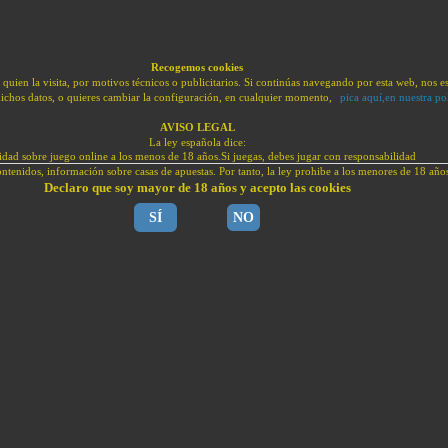
Recogemos cookies
s los bonos de deportes
uien la visita, por motivos técnicos o publicitarios. Si continúas navegando por esta web, nos e
dichos datos, o quieres cambiar la configuración, en cualquier momento,
pica aquí,en nuestra pol
AVISO LEGAL
La ley española dice:
idad sobre juego online a los menos de 18 años.
Si juegas, debes jugar con responsabilidad
F1
ontenidos, información sobre casas de apuestas. Por tanto, la ley prohibe a los menores de 18 año
CONCURSOS Y
MOTOGP
BONOS
Declaro que soy mayor de 18 años y acepto las cookies
PORRAS
SUPERBIKE
julio 2026
SÍ
NO
an vuelto a España.
Publicidad | +18 | Juega con res