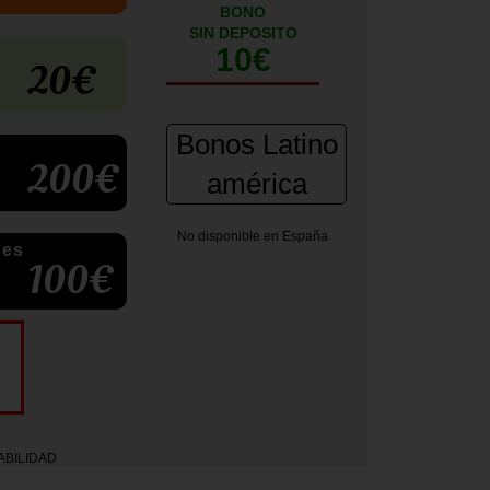
BONO
SIN DEPOSITO
10€
20€
Bonos Latino
200€
américa
No disponible en España
 es
100€
BILIDAD