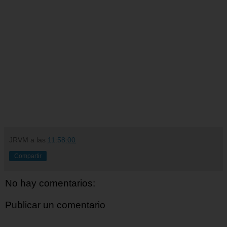
JRVM
a las
11:58:00
Compartir
No hay comentarios:
Publicar un comentario