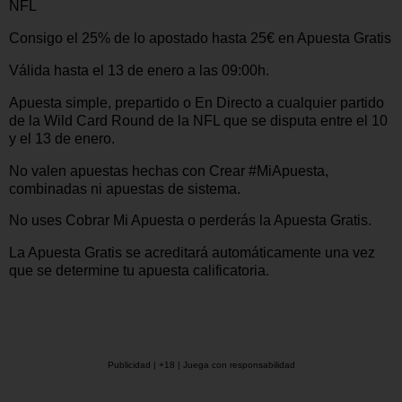
NFL
Consigo el 25% de lo apostado hasta 25€ en Apuesta Gratis
Válida hasta el 13 de enero a las 09:00h.
Apuesta simple, prepartido o En Directo a cualquier partido
de la Wild Card Round de la NFL que se disputa entre el 10
y el 13 de enero.
No valen apuestas hechas con Crear #MiApuesta,
combinadas ni apuestas de sistema.
No uses Cobrar Mi Apuesta o perderás la Apuesta Gratis.
La Apuesta Gratis se acreditará automáticamente una vez
que se determine tu apuesta calificatoria.
Publicidad | +18 | Juega con responsabilidad