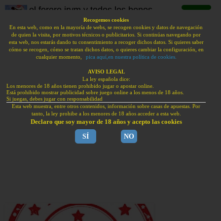
el forero jrvm y todos los bonos
de deportes
Recogemos cookies
En esta web, como en la mayoría de webs, se recogen cookies y datos de navegación
de quien la visita, por motivos técnicos o publicitarios. Si continúas navegando por
BONOS BIENVENIDA HAN VUELTO A ESPAÑA.
esta web, nos estarás dando tu consentimiento a recoger dichos datos. Si quieres saber
PUBLI | JUEGA CON RESPONSABILIDAD | +18
cómo se recogen, cómo se tratan dichos datos, o quieres cambiar la configuración, en
cualquier momento,
pica aquí,en nuestra política de cookies.
Bonos sin depósito
sportium: 200€
tonybet: 100€
AVISO LEGAL
La ley española dice:
freebet
Los menores de 18 años tienen prohibido jugar o apostar online.
Bonos de bienvenida
Está prohibido mostrar publicidad sobre juego online a los menos de 18 años.
KIROLBET: bono
888sport:
Si juegas, debes jugar con responsabilidad
Esta web muestra, entre otros contenidos, información sobre casas de apuestas. Por
100€
bono 100€
tanto, la ley prohibe a los menores de 18 años acceder a esta web.
Bonos julio 2026
Declaro que soy mayor de 18 años y acepto las cookies
Bonos julio 2026
SÍ
NO
domingo, 11 de enero de 2026
F1 | MotoGP | SBK
william hill promo NFL 13-1-
2026
Concursos | Porras